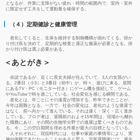
となるが、作業に支障がない疲れ・時間の範囲内で、室内・室外
に限定せず工夫をして運動量を確保する。
（４）定期健診と健康管理
老化してくると、生体を維持する制御機構が崩れてくる。掛か
り付け医を決めて、定期的な検査と適正な服薬が必要となる。掛
かり付け医は選ぶ必要がある。
＜あとがき＞
余談であるが、近くに長女夫婦が住んでいて、3人の女孫がい
る。2番目（小3）と3番目（幼中）が、時々、遊びに来る。居間
にあるTV・PC（モニター付き）にゲーム機を接続して、ゲーム
やYouTubeで時を過ごしている。社会変化を感じる瞬間である。
老化とは、年ごとにその速度が増加する。昨年できたことが、
今年は困難となる。一方で、社会の変化は、老化のような後退で
はなく、前へ向かって進んでいる。それは速く・深く・広く進歩
している。ブログ者は、退職前のおよそ15年間は、現場から離れ
た職務にあり、その間の生物学分野での進展は驚くべきものであ
る。今、この空白期間を埋める作業が最大の目標となっている。
人それぞれに、現役時代には、仕事や家庭の事情等により、実
施や体験できなかったことがあると思う。定年退職後には、過去