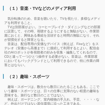
（１）音楽・TVなどのメディア利用
気分転換のため、音楽を聴いたり、TVを視たり、多様なメディ
アを利用すること。
TVは別部屋がよい。コーヒーブレイク・ダイニングなどの部屋
に設置して、その時、視聴するようにすると無駄がない。作業部
屋におくと、興味ある番組を没頭すると時間の無駄になり、それ
が習慣化すると障害となる。
音楽は、配信専用の安価なデバイス（例えば、Fireなど）をス
テレオ（安価から高価まで）に接続して利用するとよい。配信会
社のAIロボットが各視聴者の好みを収集・編集してくれるので、
CDと違って一つひとつ操作する必要がない。音楽は、作業部屋
においてもバックグランドとして利用できるので、特に作業の障
害とはならい。
（２）趣味・スポーツ
趣味・スポーツは、数分から数日にわたることもある。ここで
いう趣味・スポーツとは、日々の仕事に支障のない程度の趣味を
意味する。旅行など数日のことではない。
例えば、ガーデニング、室内植物の手入れ、手芸、・・・・な
ど、外出だけではない居住環境に沿った工夫である。