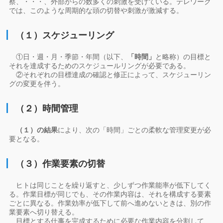
察、・・・、外部からの数多くの刺激を受けている。テレワーク
では、このような周期的な頭の切替や刺激が激減する。
（１）スケジューリング
①日・週・月・季節・年間（以下、
「時間」
と略称）の目標と
それを達成するためのスケジュールリングが必要である。
②それぞれの目標達成の確認と修正によって、スケジューリン
グの変更を伴う。
（２）時間管理
（１）の結果
により、次の「時間」ごとの柔軟な管理変更が必
要となる。
（３）作業要素の切替
ヒトは同じことを繰り返すと、少しずつ作業能率が低下してく
る。作業目標が同じでも、その作業内容は、それを構成する要素
ごとに異なる。作業効率が低下して前へ進めないときは、別の作
業要素へ切り替える。
目標とする仕事を完成するために必要な作業内容を分割して、