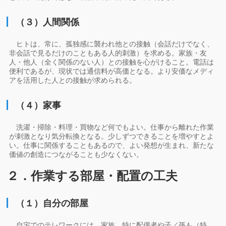
（３）人間関係
ヒトは、常に、孤独感に襲われ他との接触（会話だけでなく、
非会話で見るだけのこともある人的刺激）を求める。家族・友
人・他人（全く関係のない人）との接触を心がけること。電話は
便利であるが、現状では通信料が高価となる。より安価なメディ
アを活用した人との接触が求められる。
（４）家事
洗濯・掃除・料理・買物など何でもよい。仕事から離れた作業
が刺激となり気分転換となる。少しずつできることを増やすとよ
い。仕事に関係することもあるので、よい発想が生まれ、新たな
価値の創造につながることも少なくない。
２．作業する部屋・配置の工夫
（１）自分の部屋
自宅でのテレワークには、家族、特に配偶者や子／孫も（特