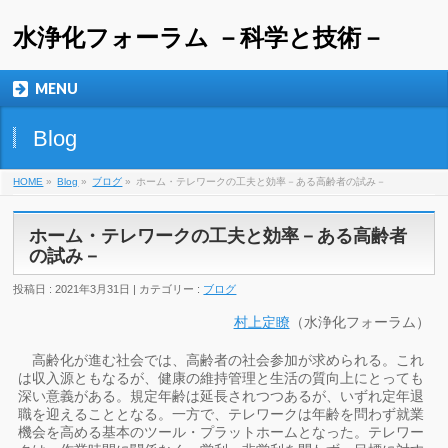
水浄化フォーラム －科学と技術－
MENU
Blog
HOME
»
Blog
»
ブログ
»
ホーム・テレワークの工夫と効率－ある高齢者の試み－
ホーム・テレワークの工夫と効率－ある高齢者
の試み－
投稿日 : 2021年3月31日 | カテゴリー :
ブログ
村上定瞭
（水浄化フォーラム）
高齢化が進む社会では、高齢者の社会参加が求められる。これ
は収入源ともなるが、健康の維持管理と生活の質向上にとっても
深い意義がある。規定年齢は延長されつつあるが、いずれ定年退
職を迎えることとなる。一方で、テレワークは年齢を問わず就業
機会を高める基本のツール・プラットホームとなった。テレワー