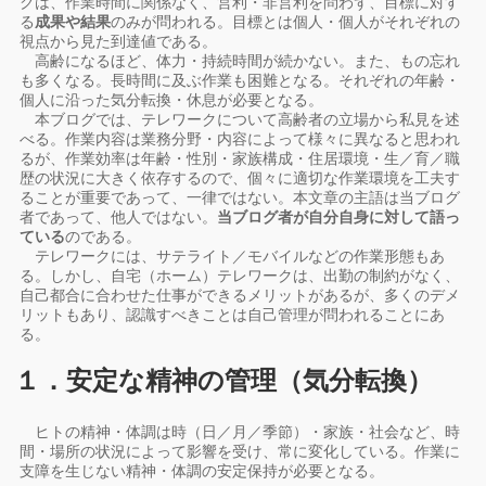
クは、作業時間に関係なく、営利・非営利を問わず、目標に対す
る
成果や結果
のみが問われる。目標とは個人・個人がそれぞれの
視点から見た到達値である。
高齢になるほど、体力・持続時間が続かない。また、もの忘れ
も多くなる。長時間に及ぶ作業も困難となる。それぞれの年齢・
個人に沿った気分転換・休息が必要となる。
本ブログでは、テレワークについて高齢者の立場から私見を述
べる。作業内容は業務分野・内容によって様々に異なると思われ
るが、作業効率は年齢・性別・家族構成・住居環境・生／育／職
歴の状況に大きく依存するので、個々に適切な作業環境を工夫す
ることが重要であって、一律ではない。本文章の主語は当ブログ
者であって、他人ではない。
当ブログ者が自分自身に対して語っ
ている
のである。
テレワークには、サテライト／モバイルなどの作業形態もあ
る。しかし、自宅（ホーム）テレワークは、出勤の制約がなく、
自己都合に合わせた仕事ができるメリットがあるが、多くのデメ
リットもあり、認識すべきことは自己管理が問われることにあ
る。
１．安定な精神の管理（気分転換）
ヒトの精神・体調は時（日／月／季節）・家族・社会など、時
間・場所の状況によって影響を受け、常に変化している。作業に
支障を生じない精神・体調の安定保持が必要となる。