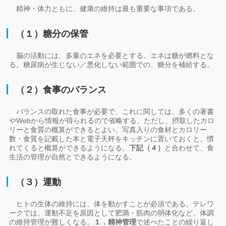
精神・体力ともに、健康の維持は最も重要な事項である。
（１）糖分の保管
脳の活動には、多量のエネを必要とする。エネは糖が燃料とな
る。糖尿病が生じない／悪化しない範囲での、糖分を補給する。
（２）食事のバランス
バランスの取れた食事が必要で、これに関しては、多くの著書
やWebから情報が得られるので省略する。ただし、摂取したカロ
リーと食質の概算ができるとよい。写真入りの食材とカロリー
数・食質を記載した本と電子天秤をキッチンに置いておくと、慣
れてくると概算ができるようになる。
下記（４）
と合わせて、食
生活の管理が自然とできるようになる。
（３）運動
ヒトの生体の維持には、体を動かすことが必須である。テレワ
ークでは、運動不足を原因として肥満・筋肉の弱体化など、体調
の維持管理が難しくなる。
１．精神管理
で述べたことの繰り返し