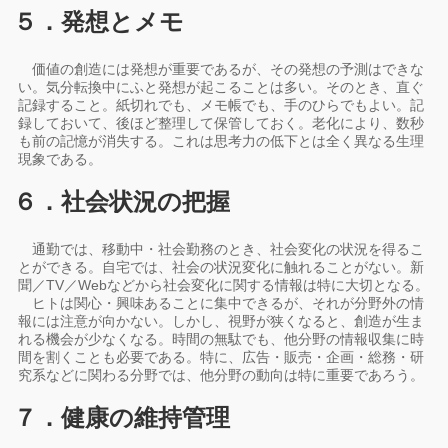
５．発想とメモ
価値の創造には発想が重要であるが、その発想の予測はできな
い。気分転換中にふと発想が起こることは多い。そのとき、直ぐ
記録すること。紙切れでも、メモ帳でも、手のひらでもよい。記
録しておいて、後ほど整理して保管しておく。老化により、数秒
も前の記憶が消失する。これは思考力の低下とは全く異なる生理
現象である。
６．社会状況の把握
通勤では、移動中・社会勤務のとき、社会変化の状況を得るこ
とができる。自宅では、社会の状況変化に触れることがない。新
聞／TV／Webなどから社会変化に関する情報は特に大切となる。
ヒトは関心・興味あることに集中できるが、それが分野外の情
報には注意が向かない。しかし、視野が狭くなると、創造が生ま
れる機会が少なくなる。時間の無駄でも、他分野の情報収集に時
間を割くことも必要である。特に、広告・販売・企画・総務・研
究系などに関わる分野では、他分野の動向は特に重要であろう。
７．健康の維持管理