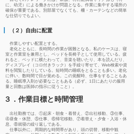
に、幼児）による働きかけが問題となる。作業に集中する場所の
確保が重要である。別部屋でなくても、柵・カーテンなどの簡単
な仕切りでもよい。
（２）自由に配置
作業しやすい配置とする。
老化とともに、長時間の作業が困難となる。私のケースは、寝
室と作業室を兼用とし、ベッドを長椅子として使用している。疲
れると、ベッドに横たわって、音楽を聴いたり、本を読んだり、
ディスプレイ（コロ付きラック）を手繰り寄せて、Web検索や資
料を閲覧したりしている。短時間の睡眠をとることも多い。老化
に伴い、数時間で目が覚める。この覚醒時、仕事をすることもあ
る。睡眠導入剤が必要なこともある（必ず、1日にあたりの服用
量と回数は医師の指示に従うこと）。
３．作業目標と時間管理
出社勤務では、①起床・朝食・着替え、②出社移動、③仕事、
④昼食・休憩、⑤仕事、⑥帰宅移動、⑦着替え・夕食・入浴・休
息、⑧就寝の繰り返しである。
仕事以外に、周期的な時間帯があり、頭の切替、移動中観